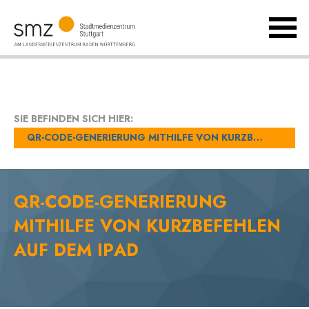
MenÃ
umsch
Landesmedienzentrum
Baden-
Württemberg
SIE BEFINDEN SICH HIER:
QR-CODE-GENERIERUNG MITHILFE VON KURZBEFEHLEN AUF DEM IPAD
QR-CODE-GENERIERUNG
MITHILFE VON KURZBEFEHLEN
AUF DEM IPAD