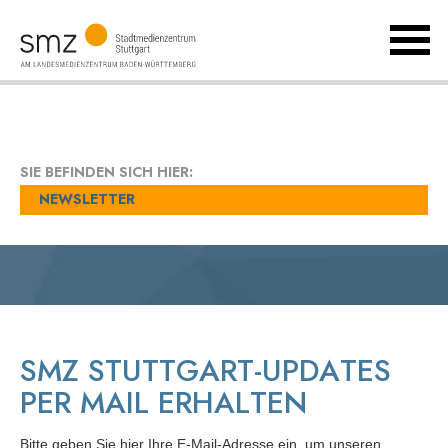
MenÃ
umsch
Landesmedienzentrum
Baden-
Württemberg
SIE BEFINDEN SICH HIER:
NEWSLETTER
SMZ STUTTGART-UPDATES
PER MAIL ERHALTEN
Bitte geben Sie hier Ihre E-Mail-Adresse ein, um unseren